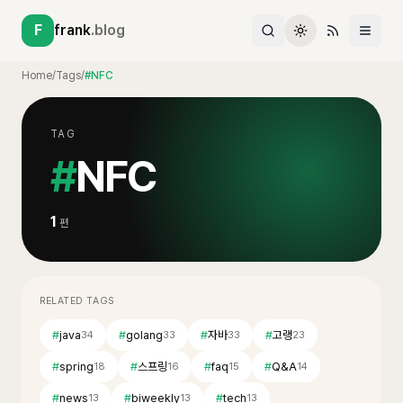
F
frank
.blog
Home
/
Tags
/
#NFC
TAG
#
NFC
1
편
RELATED TAGS
#
java
#
golang
#
자바
#
고랭
34
33
33
23
#
spring
#
스프링
#
faq
#
Q&A
18
16
15
14
#
news
#
biweekly
#
tech
13
13
13