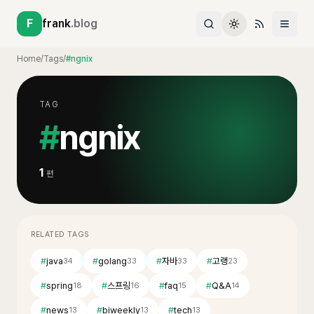
F
frank
.blog
Home
/
Tags
/
#ngnix
TAG
#
ngnix
1
편
RELATED TAGS
#
java
#
golang
#
자바
#
고랭
34
33
33
23
#
spring
#
스프링
#
faq
#
Q&A
18
16
15
14
#
news
#
biweekly
#
tech
13
13
13