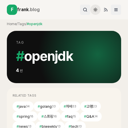
F
frank
.blog
Home
/
Tags
/
#openjdk
TAG
#
openjdk
4
편
RELATED TAGS
#
java
#
golang
#
자바
#
고랭
34
33
33
23
#
spring
#
스프링
#
faq
#
Q&A
18
16
15
14
#
news
#
biweekly
#
tech
13
13
13