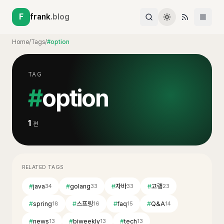
F
frank
.blog
Home
/
Tags
/
#option
TAG
#
option
1
편
RELATED TAGS
#
java
#
golang
#
자바
#
고랭
34
33
33
23
#
spring
#
스프링
#
faq
#
Q&A
18
16
15
14
#
news
#
biweekly
#
tech
13
13
13