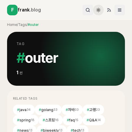
F
frank
.blog
Home
/
Tags
/
#outer
TAG
#
outer
1
편
RELATED TAGS
#
java
#
golang
#
자바
#
고랭
34
33
33
23
#
spring
#
스프링
#
faq
#
Q&A
18
16
15
14
#
news
#
biweekly
#
tech
13
13
13