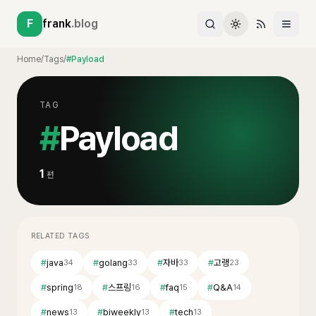
F
frank
.blog
Home
/
Tags
/
#Payload
TAG
#
Payload
1
편
RELATED TAGS
#
java
#
golang
#
자바
#
고랭
34
33
33
23
#
spring
#
스프링
#
faq
#
Q&A
18
16
15
14
#
news
#
biweekly
#
tech
13
13
13