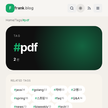
F
frank
.blog
Home
/
Tags
/
#pdf
TAG
#
pdf
2
편
RELATED TAGS
#
java
#
golang
#
자바
#
고랭
34
33
33
23
#
spring
#
스프링
#
faq
#
Q&A
18
16
15
14
#
news
#
biweekly
#
tech
13
13
13