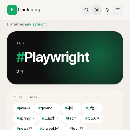
F
frank
.blog
Home
/
Tags
/
#Playwright
TAG
#
Playwright
2
편
RELATED TAGS
#
java
#
golang
#
자바
#
고랭
34
33
33
23
#
spring
#
스프링
#
faq
#
Q&A
18
16
15
14
#
news
#
biweekly
#
tech
13
13
13