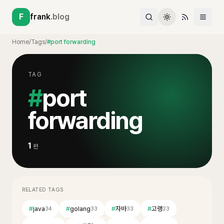
F
frank
.blog
Home
/
Tags
/
#port forwarding
TAG
#
port
forwarding
1
편
RELATED TAGS
#
java
#
golang
#
자바
#
고랭
34
33
33
23