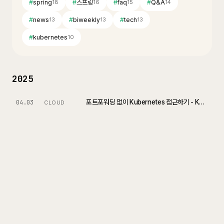
#
spring
#
스프링
#
faq
#
Q&A
18
16
15
14
#
news
#
biweekly
#
tech
13
13
13
#
kubernetes
10
2025
포트포워딩 없이 Kubernetes 접근하기 - KubeVPN으로 네트워크 연결
04.03
CLOUD