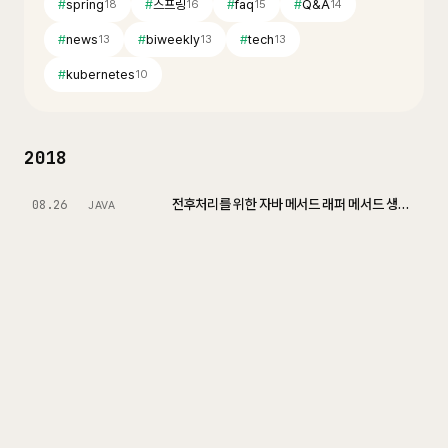
#
spring
#
스프링
#
faq
#
Q&A
18
16
15
14
#
news
#
biweekly
#
tech
13
13
13
#
kubernetes
10
2018
전후처리를 위한 자바 메서드 래퍼 메서드 생성하기
08.26
JAVA