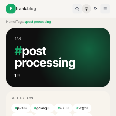
F
frank
.blog
Home
/
Tags
/
#post processing
TAG
#
post
processing
1
편
RELATED TAGS
#
java
#
golang
#
자바
#
고랭
34
33
33
23