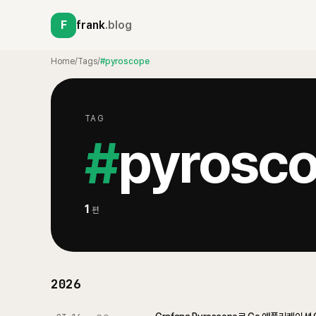
F
frank
.blog
Home
/
Tags
/
#pyroscope
TAG
#
pyrosc
1
편
2026