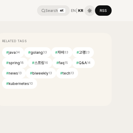
Search
EN
│
KR
RSS
⌘K
RELATED TAGS
#
java
#
golang
#
자바
#
고랭
34
33
33
23
#
spring
#
스프링
#
faq
#
Q&A
18
16
15
14
#
news
#
biweekly
#
tech
13
13
13
#
kubernetes
10