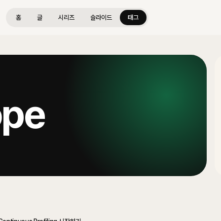
홈
글
시리즈
슬라이드
태그
ope