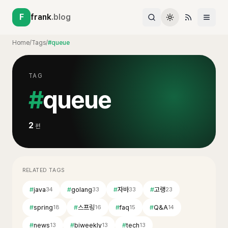
F
frank
.blog
Home
/
Tags
/
#queue
TAG
#
queue
2
편
RELATED TAGS
#
java
#
golang
#
자바
#
고랭
34
33
33
23
#
spring
#
스프링
#
faq
#
Q&A
18
16
15
14
#
news
#
biweekly
#
tech
13
13
13