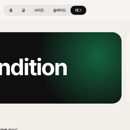
홈
글
시리즈
슬라이드
태그
ndition