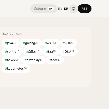
Search
EN
│
KR
RSS
⌘K
RELATED TAGS
#
java
#
golang
#
자바
#
고랭
34
33
33
23
#
spring
#
스프링
#
faq
#
Q&A
18
16
15
14
#
news
#
biweekly
#
tech
13
13
13
#
kubernetes
10