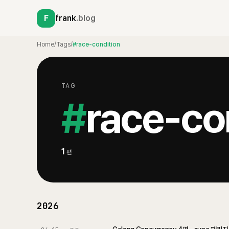
F
frank
.blog
Home
/
Tags
/
#race-condition
TAG
#
race-co
1
편
2026