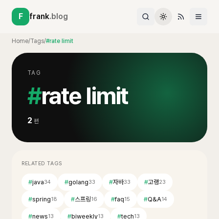
F
frank
.blog
Home
/
Tags
/
#rate limit
TAG
#
rate limit
2
편
RELATED TAGS
#
java
#
golang
#
자바
#
고랭
34
33
33
23
#
spring
#
스프링
#
faq
#
Q&A
18
16
15
14
#
news
#
biweekly
#
tech
13
13
13