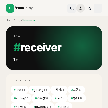
F
frank
.blog
Home
/
Tags
/
#receiver
TAG
#
receiver
1
편
RELATED TAGS
#
java
#
golang
#
자바
#
고랭
34
33
33
23
#
spring
#
스프링
#
faq
#
Q&A
18
16
15
14
#
news
#
biweekly
#
tech
13
13
13