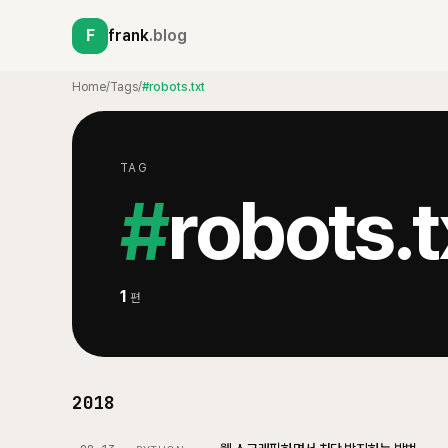
F
frank
.blog
Home
/
Tags
/
#robots.txt
TAG
#
robots.t
1
편
2018