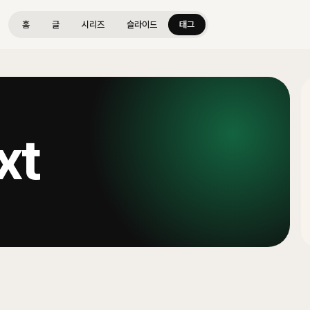
홈
글
시리즈
슬라이드
태그
xt