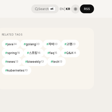
Search
EN
│
KR
RSS
⌘K
RELATED TAGS
#
java
#
golang
#
자바
#
고랭
34
33
33
23
#
spring
#
스프링
#
faq
#
Q&A
18
16
15
14
#
news
#
biweekly
#
tech
13
13
13
#
kubernetes
10