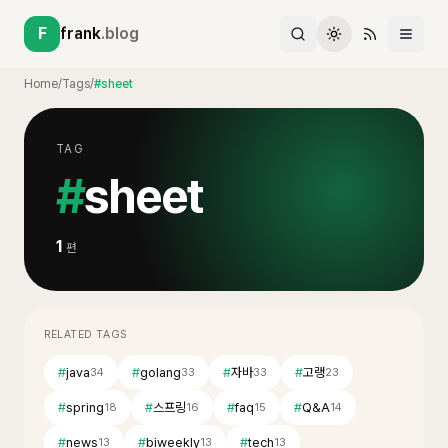
F
frank
.blog
Home
/
Tags
/
#sheet
TAG
#
sheet
1
편
RELATED TAGS
#
java
#
golang
#
자바
#
고랭
34
33
33
23
#
spring
#
스프링
#
faq
#
Q&A
18
16
15
14
#
news
#
biweekly
#
tech
13
13
13