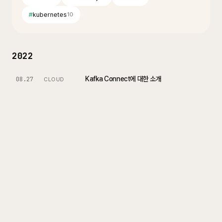
#
kubernetes
10
2022
Kafka Connect에 대한 소개
08.27
CLOUD