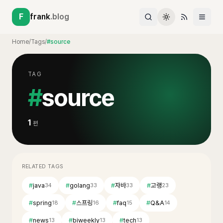
F
frank
.blog
Home
/
Tags
/
#source
TAG
#
source
1
편
RELATED TAGS
#
java
#
golang
#
자바
#
고랭
34
33
33
23
#
spring
#
스프링
#
faq
#
Q&A
18
16
15
14
#
news
#
biweekly
#
tech
13
13
13