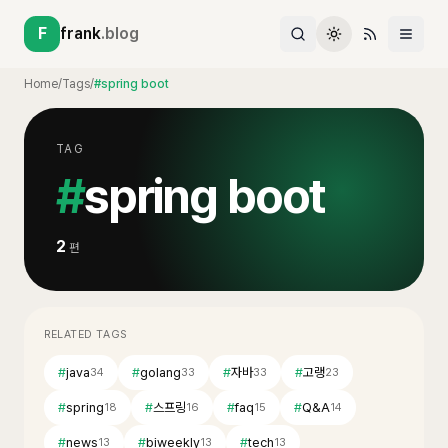
F
frank
.blog
Home
/
Tags
/
#spring boot
TAG
#
spring boot
2
편
RELATED TAGS
#
java
#
golang
#
자바
#
고랭
34
33
33
23
#
spring
#
스프링
#
faq
#
Q&A
18
16
15
14
#
news
#
biweekly
#
tech
13
13
13