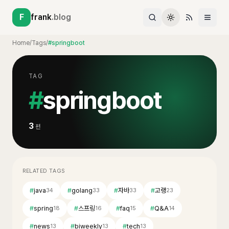
F
frank
.blog
Home
/
Tags
/
#springboot
TAG
#
springboot
3
편
RELATED TAGS
#
java
#
golang
#
자바
#
고랭
34
33
33
23
#
spring
#
스프링
#
faq
#
Q&A
18
16
15
14
#
news
#
biweekly
#
tech
13
13
13