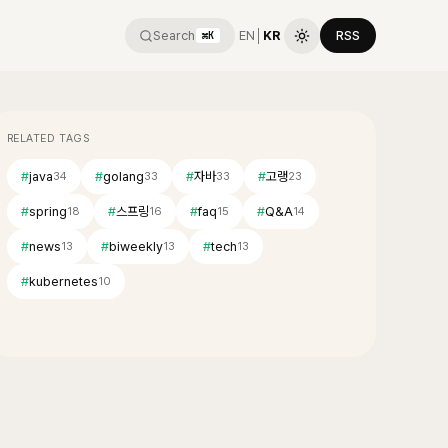
Search
EN
│
KR
RSS
⌘K
RELATED TAGS
#
java
#
golang
#
자바
#
고랭
34
33
33
23
#
spring
#
스프링
#
faq
#
Q&A
18
16
15
14
#
news
#
biweekly
#
tech
13
13
13
#
kubernetes
10