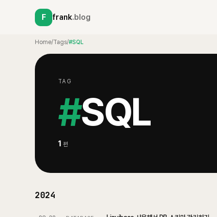
F
frank
.blog
Home
/
Tags
/
#SQL
TAG
#
SQL
1
편
2024