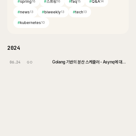
#
spring
#
스프링
#
faq
#
Q&A
18
16
15
14
#
news
#
biweekly
#
tech
13
13
13
#
kubernetes
10
2024
Golang 기반의 분산 스케줄러 - Asynq에 대해서 알아보자
06.24
GO