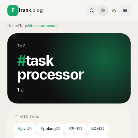
F
frank
.blog
Home
/
Tags
/
#task processor
TAG
#
task
processor
1
편
RELATED TAGS
#
java
#
golang
#
자바
#
고랭
34
33
33
23