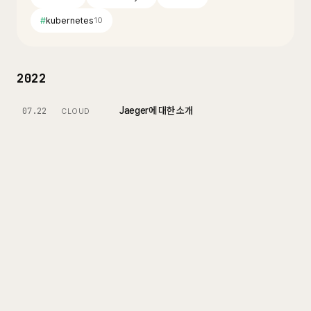
#
kubernetes
10
2022
Jaeger에 대한 소개
07.22
CLOUD