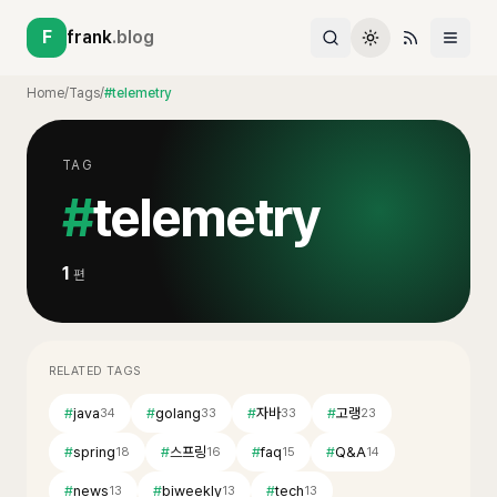
F
frank
.blog
Home
/
Tags
/
#telemetry
TAG
#
telemetry
1
편
RELATED TAGS
#
java
#
golang
#
자바
#
고랭
34
33
33
23
#
spring
#
스프링
#
faq
#
Q&A
18
16
15
14
#
news
#
biweekly
#
tech
13
13
13