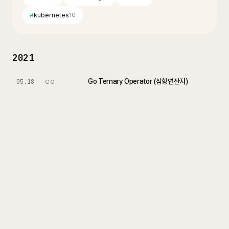
#
kubernetes
10
2021
Go Ternary Operator (삼항연산자)
05.18
GO