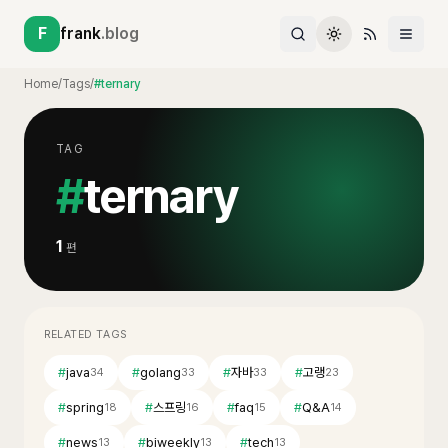
F
frank
.blog
Home
/
Tags
/
#ternary
TAG
#
ternary
1
편
RELATED TAGS
#
java
#
golang
#
자바
#
고랭
34
33
33
23
#
spring
#
스프링
#
faq
#
Q&A
18
16
15
14
#
news
#
biweekly
#
tech
13
13
13