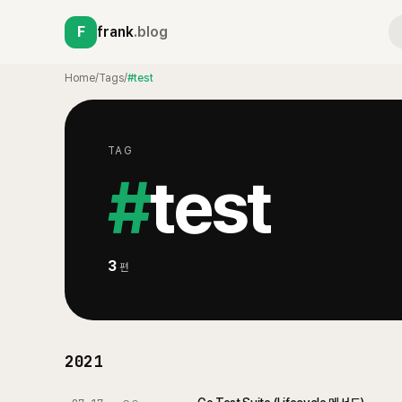
F
frank
.blog
Home
/
Tags
/
#test
TAG
#
test
3
편
2021