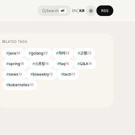
Search
EN
│
KR
RSS
⌘K
RELATED TAGS
#
java
#
golang
#
자바
#
고랭
34
33
33
23
#
spring
#
스프링
#
faq
#
Q&A
18
16
15
14
#
news
#
biweekly
#
tech
13
13
13
#
kubernetes
10