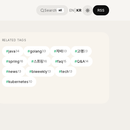
Search
EN
│
KR
RSS
⌘K
RELATED TAGS
#
java
#
golang
#
자바
#
고랭
34
33
33
23
#
spring
#
스프링
#
faq
#
Q&A
18
16
15
14
#
news
#
biweekly
#
tech
13
13
13
#
kubernetes
10