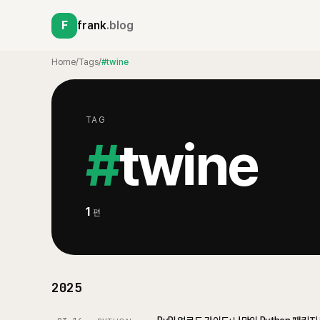
F
frank
.blog
Home
/
Tags
/
#twine
TAG
#
twine
1
편
2025