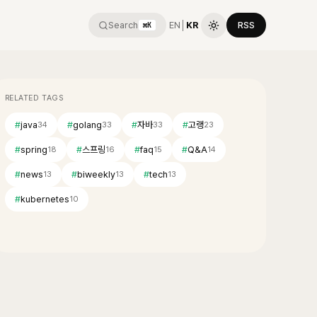
Search
EN
│
KR
RSS
⌘K
RELATED TAGS
#
java
#
golang
#
자바
#
고랭
34
33
33
23
#
spring
#
스프링
#
faq
#
Q&A
18
16
15
14
#
news
#
biweekly
#
tech
13
13
13
#
kubernetes
10