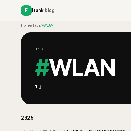
F
frank
.blog
Home
/
Tags
/
#WLAN
TAG
#
WLAN
1
편
2025