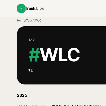
F
frank
.blog
Home
/
Tags
/
#WLC
TAG
#
WLC
1
편
2025