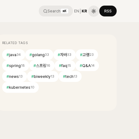
Search
EN
│
KR
RSS
⌘K
RELATED TAGS
#
java
#
golang
#
자바
#
고랭
34
33
33
23
#
spring
#
스프링
#
faq
#
Q&A
18
16
15
14
#
news
#
biweekly
#
tech
13
13
13
#
kubernetes
10