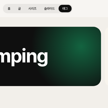
홈
글
시리즈
슬라이드
태그
mping