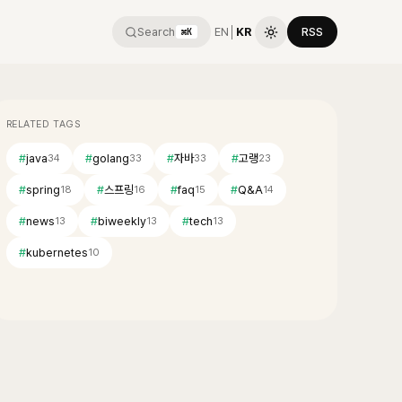
Search
EN
│
KR
RSS
⌘K
RELATED TAGS
#
java
#
golang
#
자바
#
고랭
34
33
33
23
#
spring
#
스프링
#
faq
#
Q&A
18
16
15
14
#
news
#
biweekly
#
tech
13
13
13
#
kubernetes
10