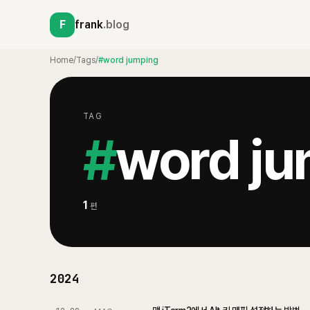
F
frank
.blog
Home
/
Tags
/
#word jumping
TAG
#
word ju
1
편
2024