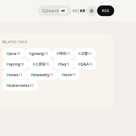
Search
EN
│
KR
RSS
⌘K
RELATED TAGS
#
java
#
golang
#
자바
#
고랭
34
33
33
23
#
spring
#
스프링
#
faq
#
Q&A
18
16
15
14
#
news
#
biweekly
#
tech
13
13
13
#
kubernetes
10