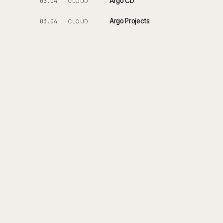
Argo CD
03.04
CLOUD
Argo Projects
03.04
CLOUD