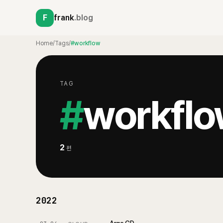
F
frank
.blog
Home
/
Tags
/
#workflow
TAG
#
workfl
2
편
2022