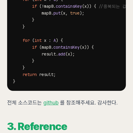
if
(
!
mapB
.
containsKey
(
x
)
)
{
//중복되는 값은
            mapB
.
put
(
x
,
true
)
;
}
}
for
(
int
 x 
:
A
)
{
if
(
mapB
.
containsKey
(
x
)
)
{
            result
.
add
(
x
)
;
}
}
return
 result
;
}
전체 소스코드는
github
를 참조해주세요. 감사한다.
3. Reference