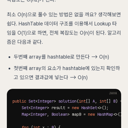
최소 O(n)으로 풀수 있는 방법은 없을 까요? 생각해보면
쉽다. HashTable 데이터 구조를 이용해서 Lookup 타
임을 O(1)으로 하면, 전체 복잡도는 O(n)이 된다. 알고리
즘은 다음과 같다.
두번째 array를 hashtable로 만든다 —> O(n)
첫번째 array의 요소가 hashtable에 있는지 확인하
고 있으면 결과값에 넣는다 —> O(n)
public
Set
<
Integer
>
solution
(
int
[
]
A
,
int
[
]
B
)
{
Set
<
Integer
>
 result 
=
new
HashSet
<
>
(
)
;
Map
<
Integer
,
Boolean
>
 mapB 
=
new
HashMap
<
>
(
)
;
for
(
int
 x 
:
B
)
{