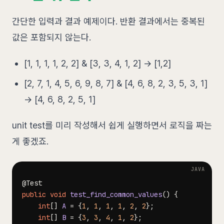
간단한 입력과 결과 예제이다. 반환 결과에서는 중복된
값은 포함되지 않는다.
[1, 1, 1, 1, 2, 2] & [3, 3, 4, 1, 2] -> [1,2]
[2, 7, 1, 4, 5, 6, 9, 8, 7] & [4, 6, 8, 2, 3, 5, 3, 1]
-> [4, 6, 8, 2, 5, 1]
unit test를 미리 작성해서 쉽게 실행하면서 로직을 짜는
게 좋겠죠.
@Test
public
void
test_find_common_values
(
)
{
int
[
]
A
=
{
1
,
1
,
1
,
1
,
2
,
2
}
;
int
[
]
B
=
{
3
,
3
,
4
,
1
,
2
}
;