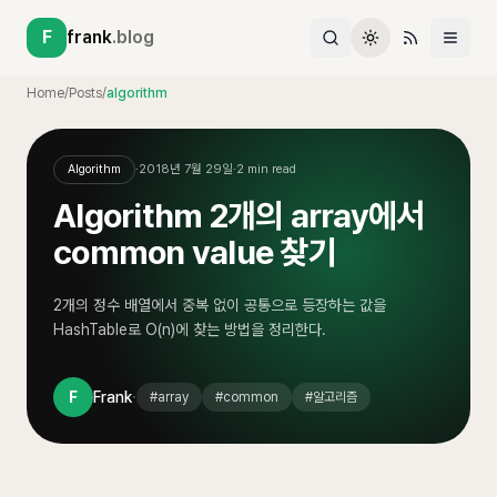
F
frank
.blog
Home
/
Posts
/
algorithm
Algorithm
·
2018년 7월 29일
·
2
min read
Algorithm 2개의 array에서
common value 찾기
2개의 정수 배열에서 중복 없이 공통으로 등장하는 값을
HashTable로 O(n)에 찾는 방법을 정리한다.
·
F
Frank
#
array
#
common
#
알고리즘