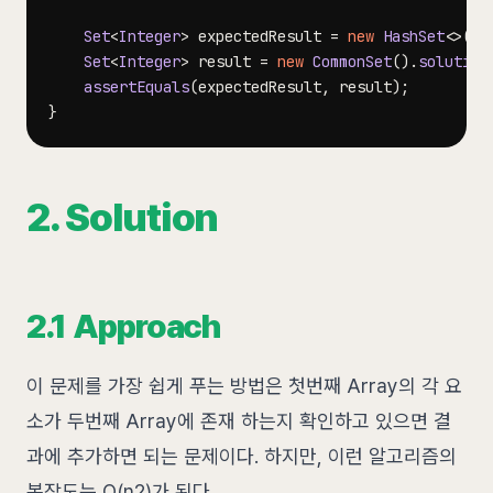
Set
<
Integer
>
 expectedResult 
=
new
HashSet
<
>
(
Ar
Set
<
Integer
>
 result 
=
new
CommonSet
(
)
.
solution
assertEquals
(
expectedResult
,
 result
)
;
}
2. Solution
2.1 Approach
이 문제를 가장 쉽게 푸는 방법은 첫번째 Array의 각 요
소가 두번째 Array에 존재 하는지 확인하고 있으면 결
과에 추가하면 되는 문제이다. 하지만, 이런 알고리즘의
복잡도는 O(n2)가 된다.