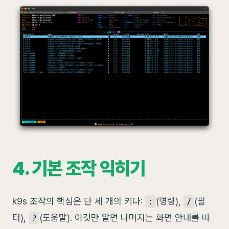
4. 기본 조작 익히기
k9s 조작의 핵심은 단 세 개의 키다:
(명령),
(필
:
/
터),
(도움말). 이것만 알면 나머지는 화면 안내를 따
?