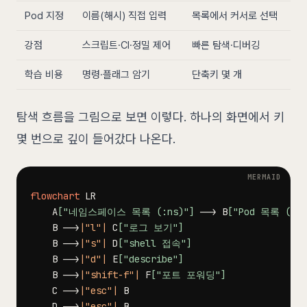
Pod 지정
이름(해시) 직접 입력
목록에서 커서로 선택
강점
스크립트·CI·정밀 제어
빠른 탐색·디버깅
학습 비용
명령·플래그 암기
단축키 몇 개
탐색 흐름을 그림으로 보면 이렇다. 하나의 화면에서 키
몇 번으로 깊이 들어갔다 나온다.
flowchart
    A
["네임스페이스 목록 (:ns)"]
-->
 B
["Pod 목록 (:po
    B 
-->
|"l"|
 C
["로그 보기"]
    B 
-->
|"s"|
 D
["shell 접속"]
    B 
-->
|"d"|
 E
["describe"]
    B 
-->
|"shift-f"|
 F
["포트 포워딩"]
    C 
-->
|"esc"|
    D 
-->
|"esc"|