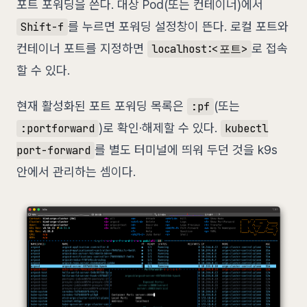
포트 포워딩을 쓴다. 대상 Pod(또는 컨테이너)에서
를 누르면 포워딩 설정창이 뜬다. 로컬 포트와
Shift-f
컨테이너 포트를 지정하면
로 접속
localhost:<포트>
할 수 있다.
현재 활성화된 포트 포워딩 목록은
(또는
:pf
)로 확인·해제할 수 있다.
:portforward
kubectl
를 별도 터미널에 띄워 두던 것을 k9s
port-forward
안에서 관리하는 셈이다.