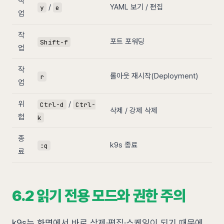
작
/
YAML 보기 / 편집
y
e
업
작
포트 포워딩
Shift-f
업
작
롤아웃 재시작(Deployment)
r
업
위
/
Ctrl-d
Ctrl-
삭제 / 강제 삭제
험
k
종
k9s 종료
:q
료
6.2 읽기 전용 모드와 권한 주의
k9s는 화면에서 바로 삭제·편집·스케일이 되기 때문에,