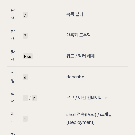
탐
목록 필터
/
색
탐
단축키 도움말
?
색
탐
뒤로 / 필터 해제
Esc
색
작
describe
d
업
작
/
로그 / 이전 컨테이너 로그
l
p
업
작
shell 접속(Pod) / 스케일
s
업
(Deployment)