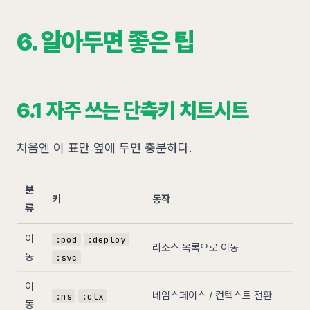
6. 알아두면 좋은 팁
6.1 자주 쓰는 단축키 치트시트
처음엔 이 표만 옆에 두면 충분하다.
분
키
동작
류
이
:pod
:deploy
리소스 목록으로 이동
동
:svc
이
네임스페이스 / 컨텍스트 전환
:ns
:ctx
동