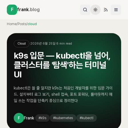
F
frank
.blog
Home
/
Posts
/
cloud
Cloud
·
2026년 6월 25일
·
8
min read
k9s 입문 — kubectl을 넘어,
클러스터를 '탐색'하는 터미널
UI
kubectl은 쓸 줄 알지만 k9s는 처음인 개발자를 위한 입문 가이
드. 설치부터 로그 보기, shell 접속, 포트 포워딩, 롤아웃까지 매
일 쓰는 작업을 단축키 중심으로 정리한다
·
F
Frank
#
k9s
#
kubernetes
#
kubectl