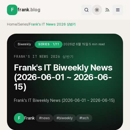
F
frank
.blog
Home
/
Series
/
Frank's IT News 2026 상반기
Biweekly
SERIES ·
1
/
11
·
2026년 6월 15일
·
5
min read
FRANK'S IT NEWS 2026 상반기
Frank's IT Biweekly News
(2026-06-01 ~ 2026-06-
15)
Frank's IT Biweekly News (2026-06-01 ~ 2026-06-15)
·
F
Frank
#
news
#
biweekly
#
tech