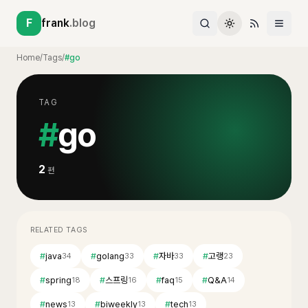
F
frank
.blog
Home
/
Tags
/
#go
TAG
#
go
2
편
RELATED TAGS
#
java
#
golang
#
자바
#
고랭
34
33
33
23
#
spring
#
스프링
#
faq
#
Q&A
18
16
15
14
#
news
#
biweekly
#
tech
13
13
13