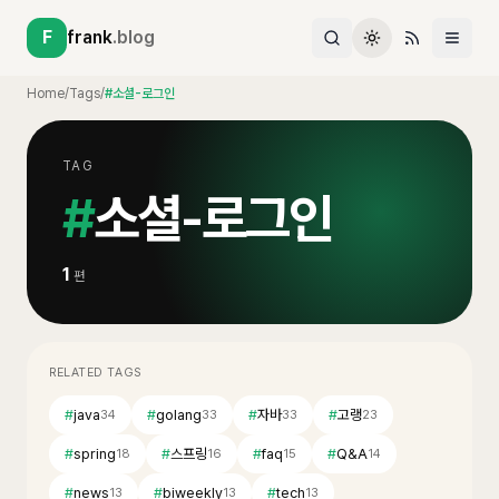
F
frank
.blog
Home
/
Tags
/
#소셜-로그인
TAG
#
소셜-로그인
1
편
RELATED TAGS
#
java
#
golang
#
자바
#
고랭
34
33
33
23
#
spring
#
스프링
#
faq
#
Q&A
18
16
15
14
#
news
#
biweekly
#
tech
13
13
13