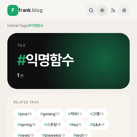
F
frank
.blog
Home
/
Tags
/
#익명함수
TAG
#
익명함수
1
편
RELATED TAGS
#
java
#
golang
#
자바
#
고랭
34
33
33
23
#
spring
#
스프링
#
faq
#
Q&A
18
16
15
14
#
news
#
biweekly
#
tech
13
13
13