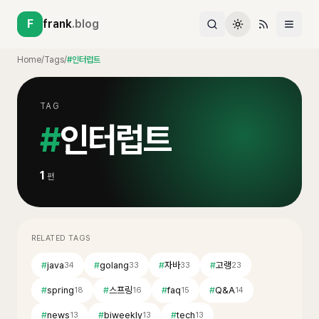
F
frank
.blog
Home
/
Tags
/
#인터럽트
TAG
#
인터럽트
1
편
RELATED TAGS
#
java
#
golang
#
자바
#
고랭
34
33
33
23
#
spring
#
스프링
#
faq
#
Q&A
18
16
15
14
#
news
#
biweekly
#
tech
13
13
13