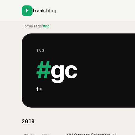
F
frank
.blog
Home
/
Tags
/
#gc
TAG
#
gc
1
편
2018