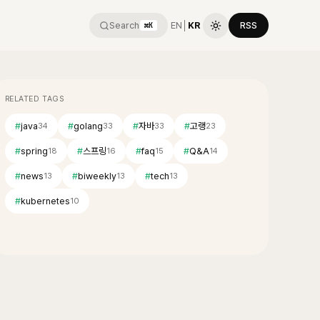
Search
EN
│
KR
RSS
⌘K
RELATED TAGS
#
java
#
golang
#
자바
#
고랭
34
33
33
23
#
spring
#
스프링
#
faq
#
Q&A
18
16
15
14
#
news
#
biweekly
#
tech
13
13
13
#
kubernetes
10