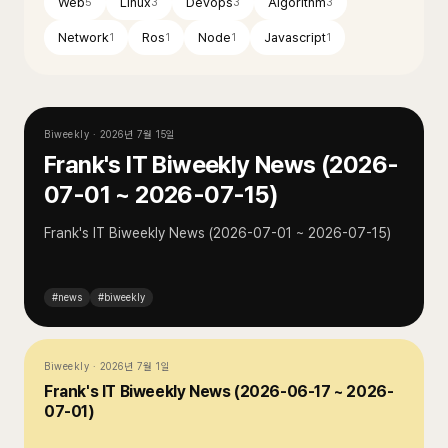
Web
Linux
Devops
Algorithm
5
3
3
3
Network
Ros
Node
Javascript
1
1
1
1
Biweekly
·
2026년 7월 15일
Frank's IT Biweekly News (2026-
07-01 ~ 2026-07-15)
Frank's IT Biweekly News (2026-07-01 ~ 2026-07-15)
#
news
#
biweekly
Biweekly
·
2026년 7월 1일
Frank's IT Biweekly News (2026-06-17 ~ 2026-
07-01)