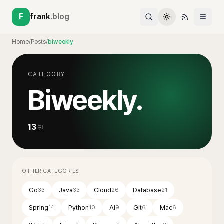
F
frank
.blog
Home
/
Posts
/
biweekly
CATEGORY
Biweekly
.
13
편
OTHER CATEGORIES
Go
Java
Cloud
Database
33
33
26
21
Spring
Python
Ai
Git
Mac
14
10
9
6
6