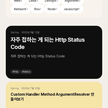
Web
Linux
Devops
Algorithm
5
3
3
3
Network
Ros
Node
Javascript
1
1
1
1
Spring
·
2020년 9월 12일
자주 접하는 게 되는 Http Status
Code
자주 접하는 게 되는 Http Status Code
#
http
#
status
Spring
·
2020년 7월 20일
Custom Handler Method ArgumentResolver 만
들어보기