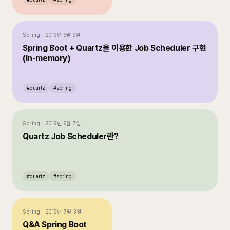
Spring
·
2019년 9월 9일
Spring Boot + Quartz을 이용한 Job Scheduler 구현
(In-memory)
#
quartz
#
spring
Spring
·
2019년 9월 7일
Quartz Job Scheduler란?
#
quartz
#
spring
Spring
·
2019년 7월 3일
Q&A Spring Boot