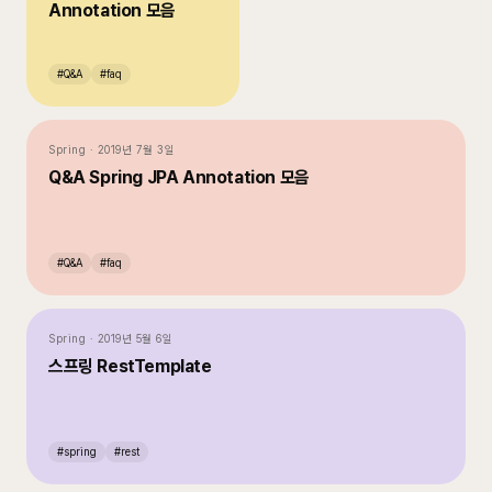
Annotation 모음
#
Q&A
#
faq
Spring
·
2019년 7월 3일
Q&A Spring JPA Annotation 모음
#
Q&A
#
faq
Spring
·
2019년 5월 6일
스프링 RestTemplate
#
spring
#
rest