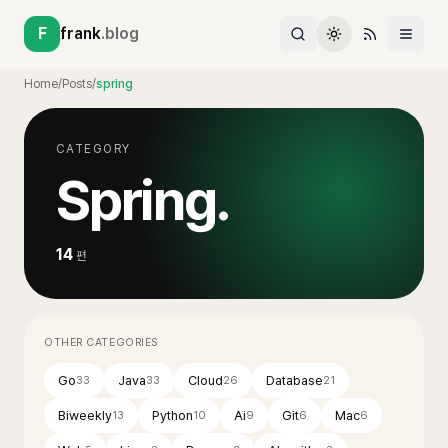
F
frank
.blog
Home
/
Posts
/
spring
CATEGORY
Spring
.
14
편
OTHER CATEGORIES
Go
Java
Cloud
Database
33
33
26
21
Biweekly
Python
Ai
Git
Mac
13
10
9
6
6