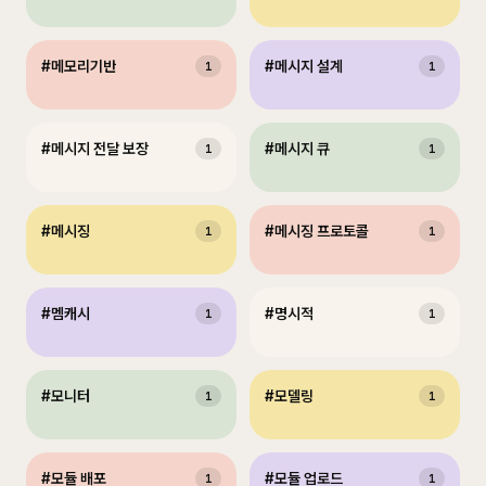
#
메모리기반
#
메시지 설계
1
1
#
메시지 전달 보장
#
메시지 큐
1
1
#
메시징
#
메시징 프로토콜
1
1
#
멤캐시
#
명시적
1
1
#
모니터
#
모델링
1
1
#
모듈 배포
#
모듈 업로드
1
1