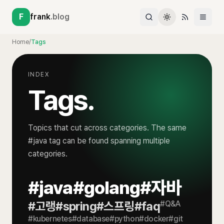
F
frank
.blog
Home
/
Tags
INDEX
Tags.
Topics that cut across categories. The same
#
java
tag can be found spanning multiple
categories.
#
java
#
golang
#
자바
#
고랭
#
spring
#
스프링
#
faq
#
Q&A
#
kubernetes
#
database
#
python
#
docker
#
git