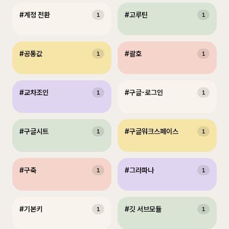
#
계정 전환
#
고루틴
1
1
#
공통값
#
괄호
1
1
#
교차조인
#
구글-로그인
1
1
#
구글시트
#
구글워크스페이스
1
1
#
구축
#
그라파나
1
1
#
기본키
#
깃 서브모듈
1
1