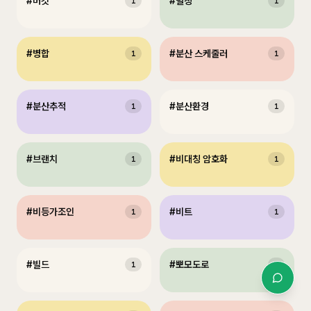
#
버킷
#
별칭
1
1
#
병합
#
분산 스케줄러
1
1
#
분산추적
#
분산환경
1
1
#
브랜치
#
비대칭 암호화
1
1
#
비등가조인
#
비트
1
1
#
빌드
#
뽀모도로
1
1