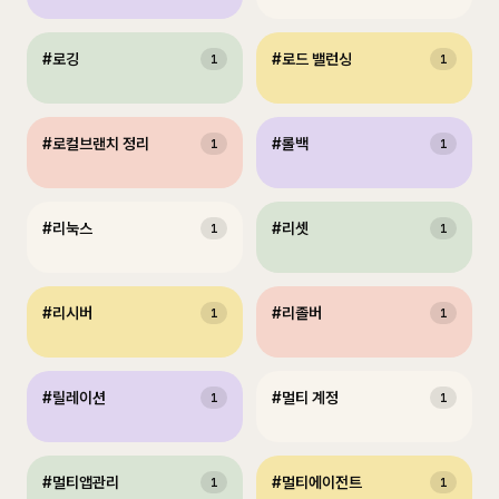
#
로깅
#
로드 밸런싱
1
1
#
로컬브랜치 정리
#
롤백
1
1
#
리눅스
#
리셋
1
1
#
리시버
#
리졸버
1
1
#
릴레이션
#
멀티 계정
1
1
#
멀티앱관리
#
멀티에이전트
1
1