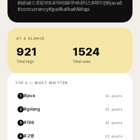
#
k8s
#
스프링부트
#
자바8
#
쿠버네티스
#
파이썬
#
java8
#
concurrency
#
jpa
#
kafka
#
AI
#
api
AT A GLANCE
921
1524
Total tags
Total uses
TOP 5 — MOST WRITTEN
#
java
34
posts
1
#
golang
33
posts
2
#
자바
33
posts
3
#
고랭
23
posts
4