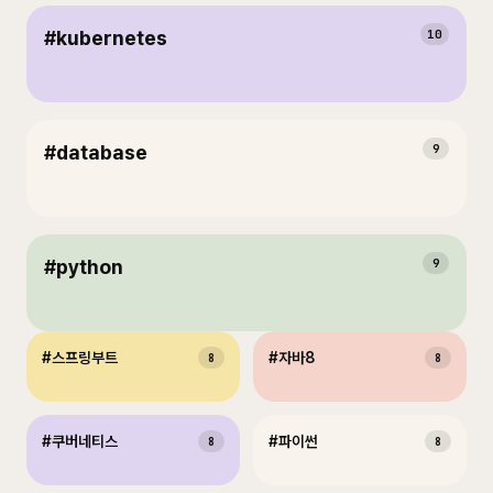
#
kubernetes
10
#
database
9
#
python
9
#
스프링부트
#
자바8
8
8
#
쿠버네티스
#
파이썬
8
8