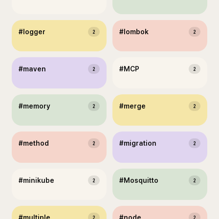
#
logger
#
lombok
2
2
#
maven
#
MCP
2
2
#
memory
#
merge
2
2
#
method
#
migration
2
2
#
minikube
#
Mosquitto
2
2
#
multiple
#
node
2
2