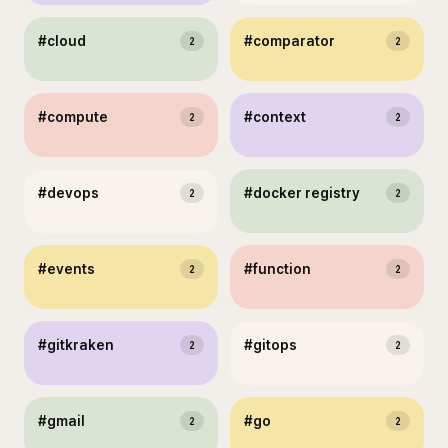
#
cloud
#
comparator
2
2
#
compute
#
context
2
2
#
devops
#
docker registry
2
2
#
events
#
function
2
2
#
gitkraken
#
gitops
2
2
#
gmail
#
go
2
2