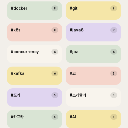
#
docker
#
git
8
8
#
k8s
#
java8
8
7
#
concurrency
#
jpa
6
6
#
kafka
#
고
6
5
#
도커
#
스케줄러
5
5
#
카프카
#
AI
5
5