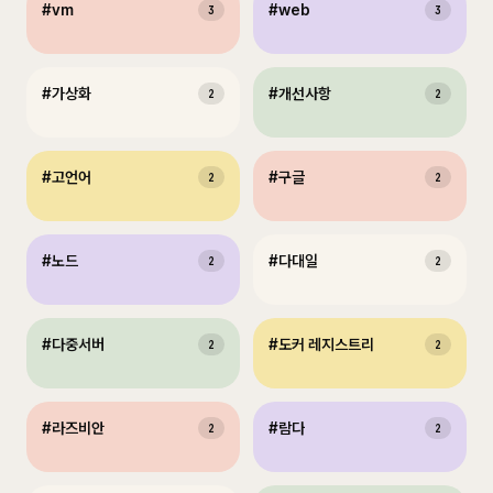
#
vm
#
web
3
3
#
가상화
#
개선사항
2
2
#
고언어
#
구글
2
2
#
노드
#
다대일
2
2
#
다중서버
#
도커 레지스트리
2
2
#
라즈비안
#
람다
2
2