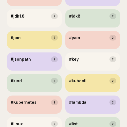
#
jdk1.8
#
jdk8
2
2
#
join
#
json
2
2
#
jsonpath
#
key
2
2
#
kind
#
kubectl
2
2
#
Kubernetes
#
lambda
2
2
#
linux
#
list
2
2