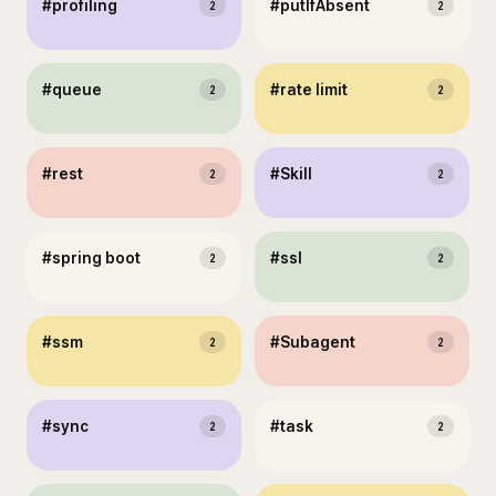
#
profiling
#
putIfAbsent
2
2
#
queue
#
rate limit
2
2
#
rest
#
Skill
2
2
#
spring boot
#
ssl
2
2
#
ssm
#
Subagent
2
2
#
sync
#
task
2
2