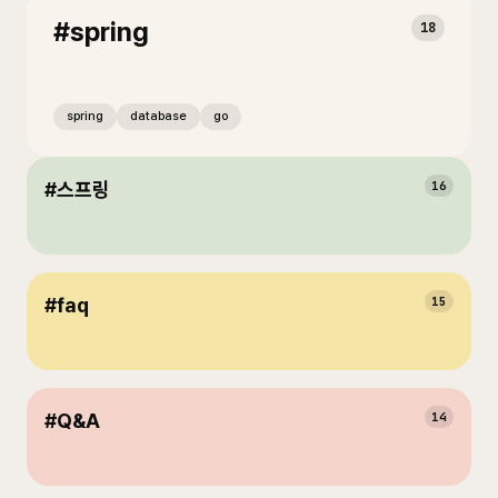
#
spring
18
spring
database
go
#
스프링
16
#
faq
15
#
Q&A
14