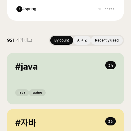
#
spring
18
posts
5
921
개의 태그
By count
A → Z
Recently used
#
java
34
java
spring
#
자바
33