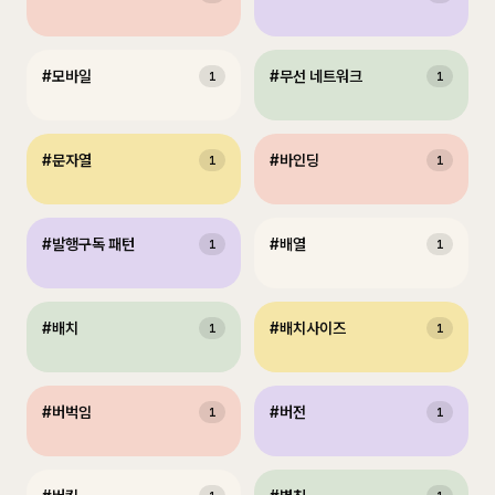
#
모바일
#
무선 네트워크
1
1
#
문자열
#
바인딩
1
1
#
발행구독 패턴
#
배열
1
1
#
배치
#
배치사이즈
1
1
#
버벅임
#
버전
1
1