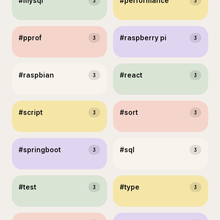
#
mysql
#
performance
3
3
#
pprof
#
raspberry pi
3
3
#
raspbian
#
react
3
3
#
script
#
sort
3
3
#
springboot
#
sql
3
3
#
test
#
type
3
3