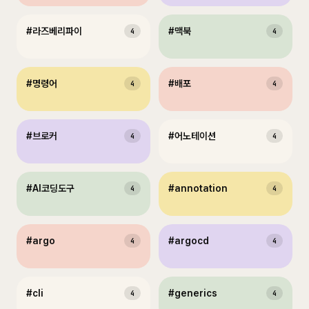
#
라즈베리파이
#
맥북
4
4
#
명령어
#
배포
4
4
#
브로커
#
어노테이션
4
4
#
AI코딩도구
#
annotation
4
4
#
argo
#
argocd
4
4
#
cli
#
generics
4
4