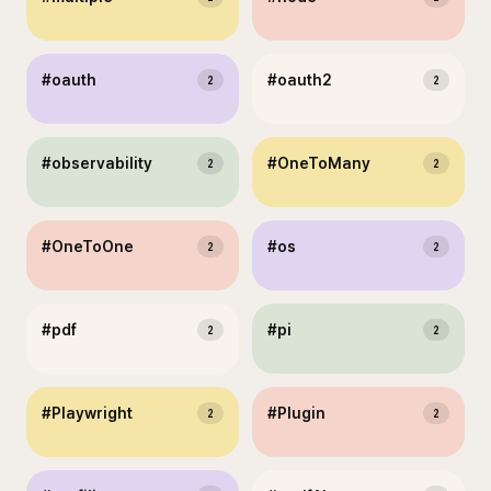
#
oauth
#
oauth2
2
2
#
observability
#
OneToMany
2
2
#
OneToOne
#
os
2
2
#
pdf
#
pi
2
2
#
Playwright
#
Plugin
2
2