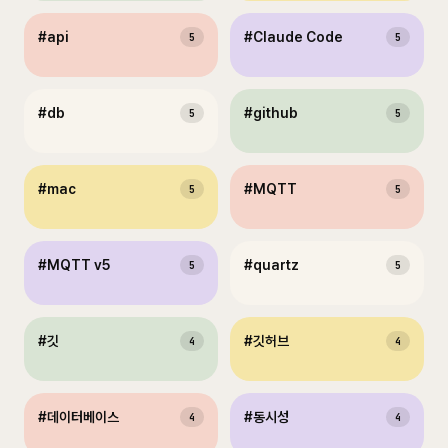
#
api
#
Claude Code
5
5
#
db
#
github
5
5
#
mac
#
MQTT
5
5
#
MQTT v5
#
quartz
5
5
#
깃
#
깃허브
4
4
#
데이터베이스
#
동시성
4
4