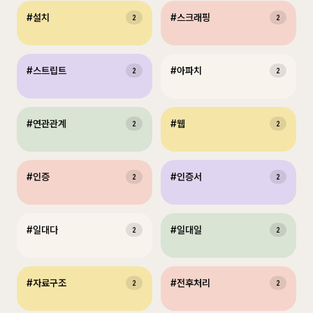
#
설치
#
스크래핑
2
2
#
스트립트
#
아파치
2
2
#
연관관계
#
웹
2
2
#
인증
#
인증서
2
2
#
일대다
#
일대일
2
2
#
자료구조
#
전후처리
2
2