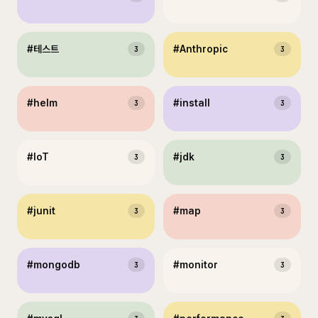
#
테스트
#
Anthropic
3
3
#
helm
#
install
3
3
#
IoT
#
jdk
3
3
#
junit
#
map
3
3
#
mongodb
#
monitor
3
3