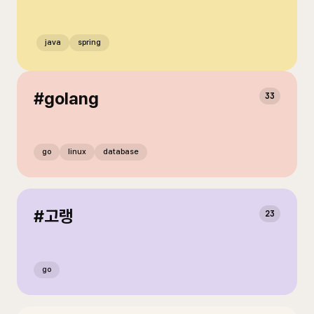
java
spring
#
golang
33
go
linux
database
#
고랭
23
go