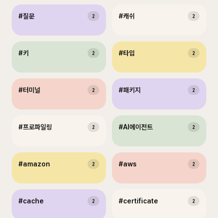
#
질문
#
캐쉬
2
2
#
키
#
타입
2
2
#
터미널
#
패키지
2
2
#
프로파일링
#
AI에이전트
2
2
#
amazon
#
aws
2
2
#
cache
#
certificate
2
2