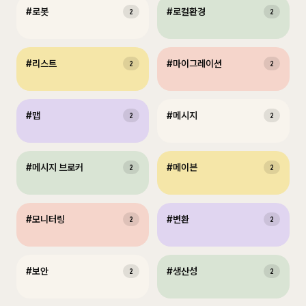
#
로봇
#
로컬환경
2
2
#
리스트
#
마이그레이션
2
2
#
맵
#
메시지
2
2
#
메시지 브로커
#
메이븐
2
2
#
모니터링
#
변환
2
2
#
보안
#
생산성
2
2