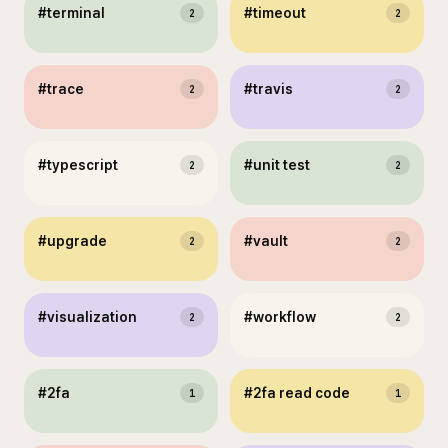
#
terminal
#
timeout
2
2
#
trace
#
travis
2
2
#
typescript
#
unit test
2
2
#
upgrade
#
vault
2
2
#
visualization
#
workflow
2
2
#
2fa
#
2fa read code
1
1