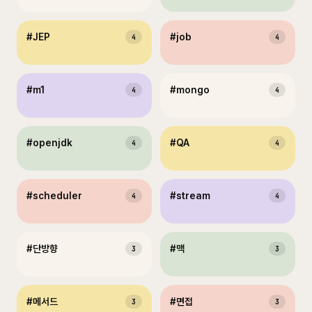
#
JEP
#
job
4
4
#
m1
#
mongo
4
4
#
openjdk
#
QA
4
4
#
scheduler
#
stream
4
4
#
단방향
#
맥
3
3
#
메서드
#
면접
3
3