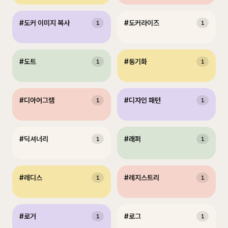
#
도커 이미지 복사
#
도커라이즈
1
1
#
도트
#
동기화
1
1
#
디아어그램
#
디자인 패턴
1
1
#
딕셔너리
#
래퍼
1
1
#
레디스
#
레지스트리
1
1
#
로거
#
로그
1
1