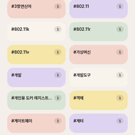
#
3항연산자
#
802.11
1
1
#
802.11k
#
802.11r
1
1
#
802.11v
#
가상머신
1
1
#
개발
#
개발도구
1
1
#
개인용 도커 레지스트리 구축
#
객체
1
1
#
게이트웨이
#
게터
1
1