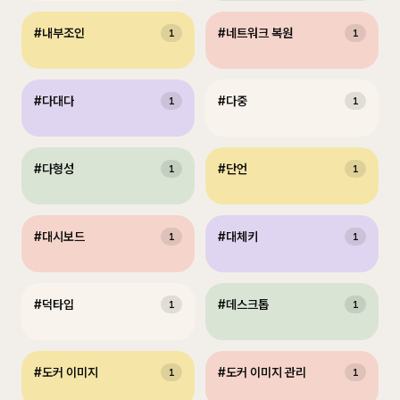
#
내부조인
#
네트워크 복원
1
1
#
다대다
#
다중
1
1
#
다형성
#
단언
1
1
#
대시보드
#
대체키
1
1
#
덕타입
#
데스크톱
1
1
#
도커 이미지
#
도커 이미지 관리
1
1