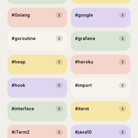
#
Golang
#
google
2
2
#
goroutine
#
grafana
2
2
#
heap
#
heroku
2
2
#
hook
#
import
2
2
#
interface
#
iterm
2
2
#
iTerm2
#
java10
2
2